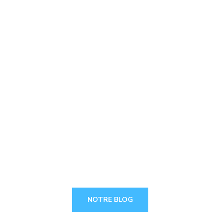
// Restez connecter
NOS ACTUALITÉS?
NOTRE BLOG